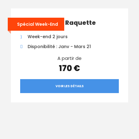
WE Sommets Raquette
Spécial Week-End
Week-end 2 jours
Disponibilité : Janv - Mars 21
A partir de
170 €
VOIR LES DÉTAILS