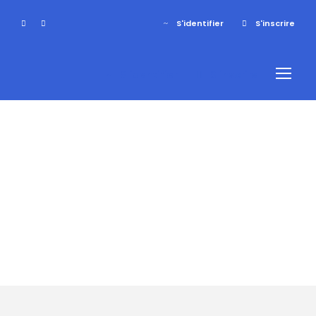
S'identifier
S'inscrire
S'identifier
S'inscrire
Tag
Raquette
sportive