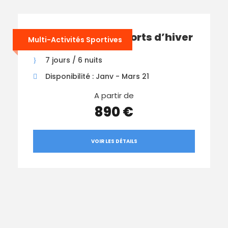
Multi-Activités Sports d’hiver
Multi-Activités Sportives
7 jours / 6 nuits
Disponibilité : Janv - Mars 21
A partir de
890 €
VOIR LES DÉTAILS