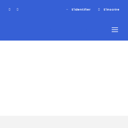
S'identifier
S'inscrire
S'identifier
S'inscrire
Tag
séjour
montagne