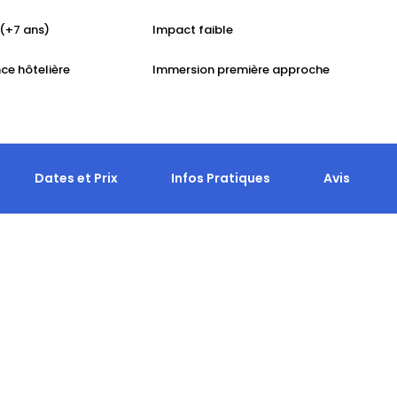
 (+7 ans)
Impact faible
ce hôtelière
Immersion première approche
Dates et Prix
Infos Pratiques
Avis
 étoile au pays des Nestes. On prend le temps de la
e prêtent magnifiquement à la pratique de la raquette à neige