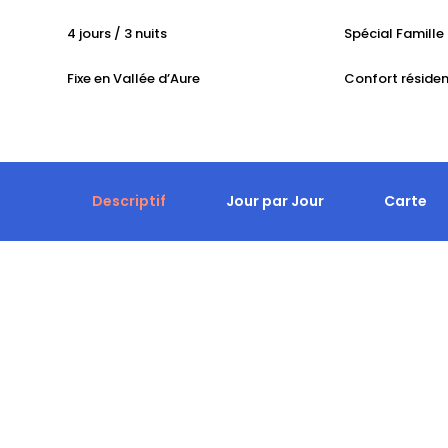
4 jours / 3 nuits
Spécial Famille
Fixe en Vallée d’Aure
Confort résiden
Descriptif
Jour par Jour
Carte
Descriptif
Nous vous proposons un séjour de randonnée raquette en
découverte et on s’amuse!!!
La vallée d’Aure et les alentours de Saint-Lary-Soulan s