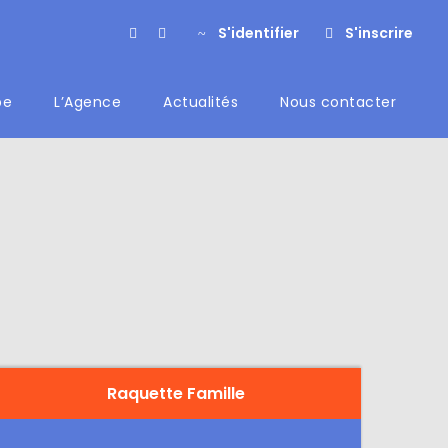
S'identifier
S'inscrire
pe
L’Agence
Actualités
Nous contacter
Raquette Famille