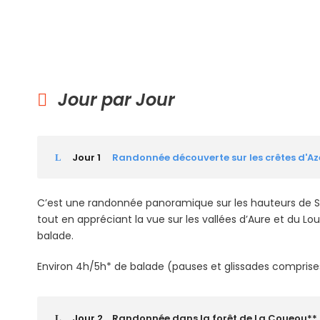
problème de route enneigé
Jour par Jour
Jour 1
Randonnée découverte sur les crêtes d'Az
C’est une randonnée panoramique sur les hauteurs de S
tout en appréciant la vue sur les vallées d’Aure et du Lo
balade.
Environ 4h/5h* de balade (pauses et glissades comprise
Jour 2
Randonnée dans la forêt de La Coueou**