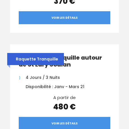
370 €
VOIR LES DÉTAILS
Raquette Tranquille autour
Raquette Tranquille
de St Lary Soulan
4 Jours / 3 Nuits
Disponibilité : Janv - Mars 21
A partir de
480 €
VOIR LES DÉTAILS