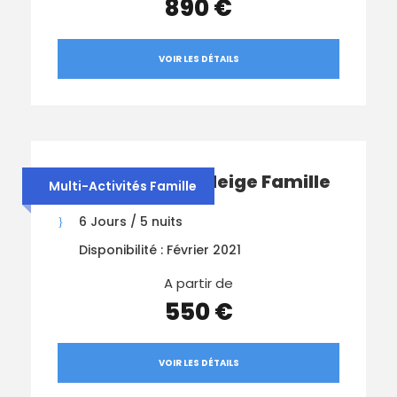
890 €
VOIR LES DÉTAILS
Multi-Activités Neige Famille
Multi-Activités Famille
6 Jours / 5 nuits
Disponibilité : Février 2021
A partir de
550 €
VOIR LES DÉTAILS