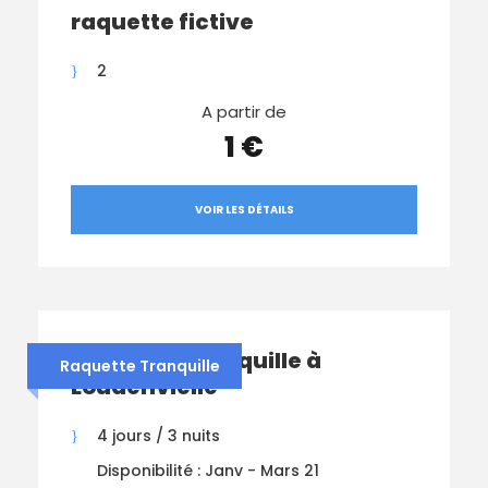
raquette fictive
2
A partir de
1 €
VOIR LES DÉTAILS
Raquette Tranquille à
Raquette Tranquille
Loudenvielle
4 jours / 3 nuits
Disponibilité : Janv - Mars 21