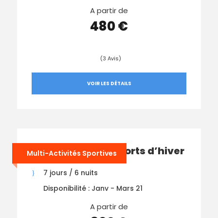
A partir de
480 €
(3 Avis)
VOIR LES DÉTAILS
Multi-Activités Sports d’hiver
Multi-Activités Sportives
7 jours / 6 nuits
Disponibilité : Janv - Mars 21
A partir de