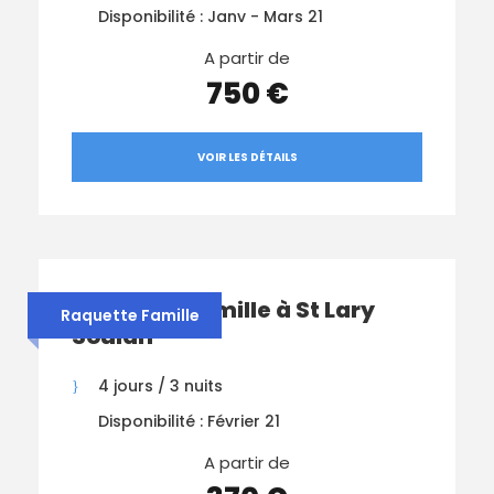
Disponibilité : Janv - Mars 21
A partir de
750 €
VOIR LES DÉTAILS
Raquette Famille à St Lary
Raquette Famille
Soulan
4 jours / 3 nuits
Disponibilité : Février 21
A partir de