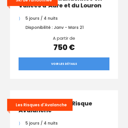
Ski de randonnée
Vallées d’Aure et du Louron
5 jours / 4 nuits
Disponibilité : Janv - Mars 21
A partir de
750 €
VOIR LES DÉTAILS
Stage Gestion du Risque
Les Risques d'Avalanche
Avalanche
5 jours / 4 nuits