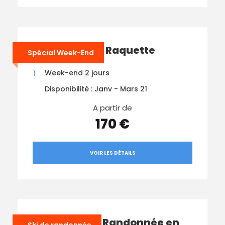
WE Sommets Raquette
Spécial Week-End
Week-end 2 jours
Disponibilité : Janv - Mars 21
A partir de
170 €
VOIR LES DÉTAILS
Séjour Ski de Randonnée en