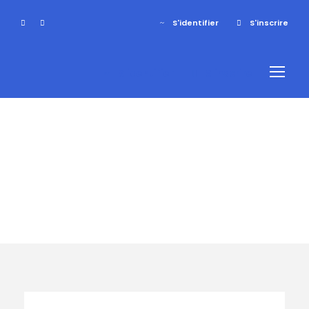
S'identifier
S'inscrire
S'identifier
S'inscrire
Période
Hiver