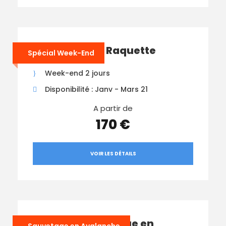
WE Sommets Raquette
Spécial Week-End
Week-end 2 jours
Disponibilité : Janv - Mars 21
A partir de
170 €
VOIR LES DÉTAILS
Journée Sauvetage en