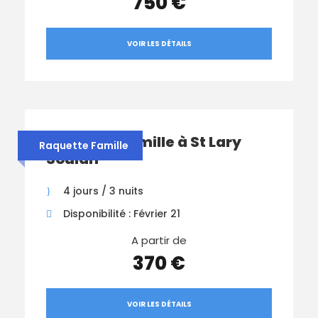
750 €
VOIR LES DÉTAILS
Raquette Famille à St Lary
Raquette Famille
Soulan
4 jours / 3 nuits
Disponibilité : Février 21
A partir de
370 €
VOIR LES DÉTAILS