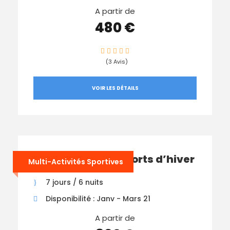
A partir de
480 €
(3 Avis)
VOIR LES DÉTAILS
Multi-Activités Sports d’hiver
Multi-Activités Sportives
7 jours / 6 nuits
Disponibilité : Janv - Mars 21
A partir de