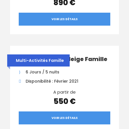
890 €
VOIR LES DÉTAILS
Multi-Activités Neige Famille
Multi-Activités Famille
6 Jours / 5 nuits
Disponibilité : Février 2021
A partir de
550 €
VOIR LES DÉTAILS