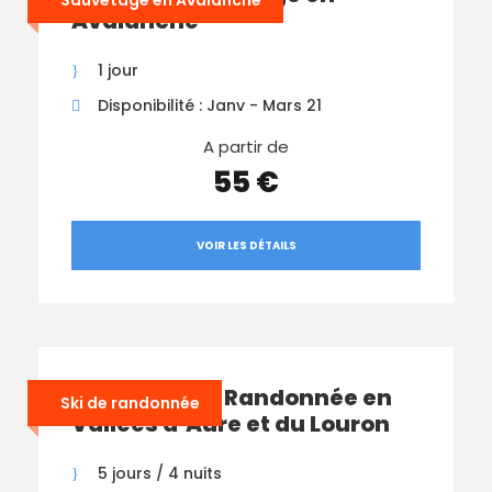
Sauvetage en Avalanche
Avalanche
1 jour
Disponibilité : Janv - Mars 21
A partir de
55 €
VOIR LES DÉTAILS
Séjour Ski de Randonnée en
Ski de randonnée
Vallées d’Aure et du Louron
5 jours / 4 nuits