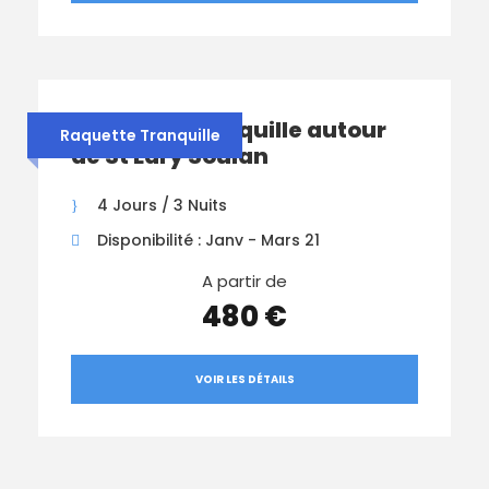
Raquette Tranquille autour
Raquette Tranquille
de St Lary Soulan
4 Jours / 3 Nuits
Disponibilité : Janv - Mars 21
A partir de
480 €
VOIR LES DÉTAILS