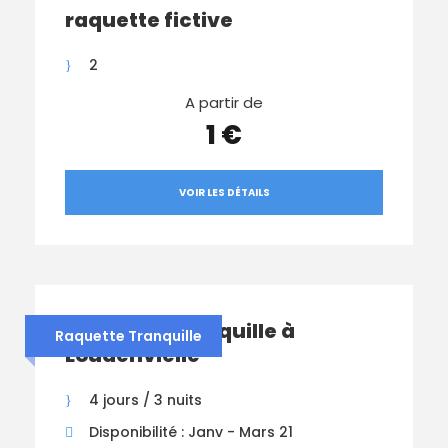
raquette fictive
2
A partir de
1 €
VOIR LES DÉTAILS
Raquette Tranquille à
Raquette Tranquille
Loudenvielle
4 jours / 3 nuits
Disponibilité : Janv - Mars 21