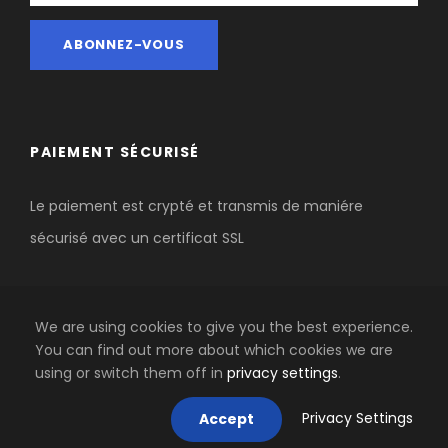
PAIEMENT SÉCURISÉ
Le paiement est crypté et transmis de maniére
sécurisé avec un certificat SSL
We are using cookies to give you the best experience.
You can find out more about which cookies we are
using or switch them off in
privacy settings
.
COPYRIGHT 2020 AGENCE-OUTDOOR BY
PYRÉNÉES TREKKING
Privacy Settings
Accept