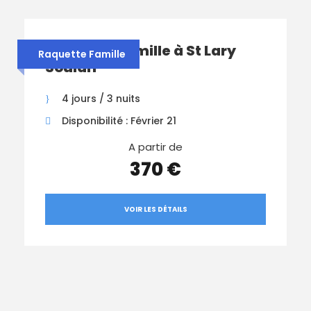
Raquette Famille à St Lary
Raquette Famille
Soulan
4 jours / 3 nuits
Disponibilité : Février 21
A partir de
370 €
VOIR LES DÉTAILS