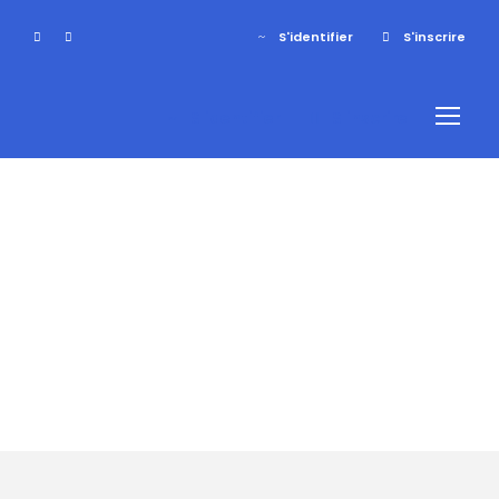
S'identifier
S'inscrire
S'identifier
S'inscrire
Tag
raquette en
famille