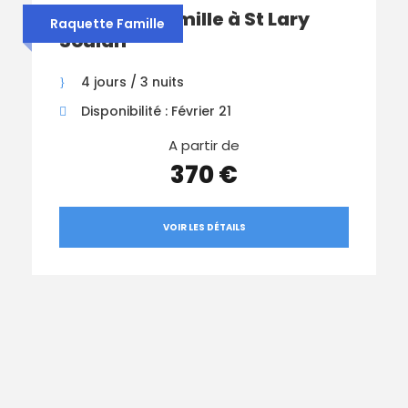
Raquette Famille à St Lary
Raquette Famille
Soulan
4 jours / 3 nuits
Disponibilité : Février 21
A partir de
370 €
VOIR LES DÉTAILS