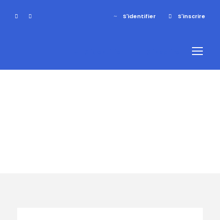
S'identifier
S'inscrire
S'identifier
S'inscrire
Tag
sejour famille